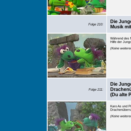
Die Jung
Folge 210:
Musik mi
Während des M
Hilfe der Jung
(Keine weiter
Die Jung
Drachen
Folge 211:
(Du alte 
Karo As und P
Drachenüberr
(Keine weiter