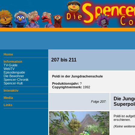
Home
207 bis 211
Information
TV-Guide
WebTV
Episodenguide
Die Bewohner
Poldi in der Jungdrachenschule
Spencer-Chronik
Spencer-Kult
Produktionsjahr:
?
Copyrightvermerk:
1992
Interaktiv
Media
Die Jung
Folge 207:
Superpol
Links
Poldi ist aufg
erschienen.
(Keine weiter