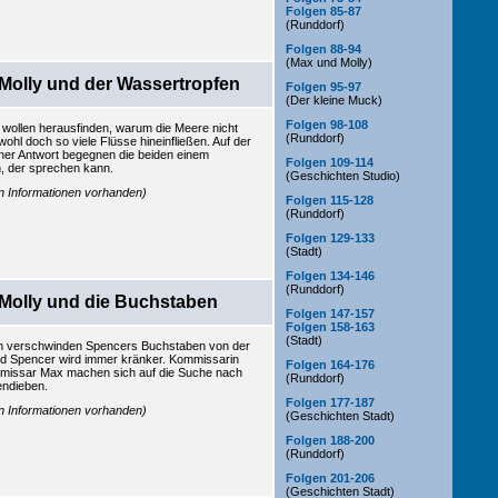
Folgen 85-87
(Runddorf)
Folgen 88-94
(Max und Molly)
Molly und der Wassertropfen
Folgen 95-97
(Der kleine Muck)
Folgen 98-108
 wollen herausfinden, warum die Meere nicht
(Runddorf)
wohl doch so viele Flüsse hineinfließen. Auf der
ner Antwort begegnen die beiden einem
Folgen 109-114
, der sprechen kann.
(Geschichten Studio)
en Informationen vorhanden)
Folgen 115-128
(Runddorf)
Folgen 129-133
(Stadt)
Folgen 134-146
(Runddorf)
Molly und die Buchstaben
Folgen 147-157
Folgen 158-163
(Stadt)
h verschwinden Spencers Buchstaben von der
d Spencer wird immer kränker. Kommissarin
Folgen 164-176
missar Max machen sich auf die Suche nach
(Runddorf)
ndieben.
Folgen 177-187
en Informationen vorhanden)
(Geschichten Stadt)
Folgen 188-200
(Runddorf)
Folgen 201-206
(Geschichten Stadt)