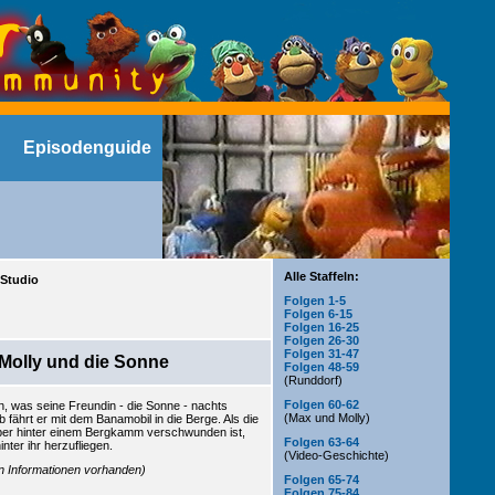
Episodenguide
Alle Staffeln:
 Studio
Folgen 1-5
Folgen 6-15
Folgen 16-25
Folgen 26-30
Folgen 31-47
Molly und die Sonne
Folgen 48-59
(Runddorf)
Folgen 60-62
n, was seine Freundin - die Sonne - nachts
(Max und Molly)
 fährt er mit dem Banamobil in die Berge. Als die
er hinter einem Bergkamm verschwunden ist,
Folgen 63-64
inter ihr herzufliegen.
(Video-Geschichte)
en Informationen vorhanden)
Folgen 65-74
Folgen 75-84