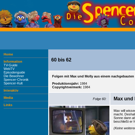
Home
60 bis 62
Information
TV-Guide
WebTV
Episodenguide
Die Bewohner
Folgen mit Max und Molly aus einem nachgebauten
Spencer-Chronik
Spencer-Kult
Produktionsjahr:
1984
Copyrightvermerk:
1984
Interaktiv
Media
Max und 
Folge 60:
Links
Max will wisse
macht. Deshalb
Sonne dann ab
beschließt er h
(Keine weiter