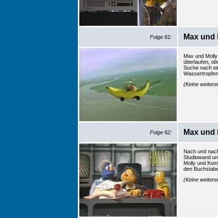
Max und 
Folge 61:
Max und Molly
überlaufen, ob
Suche nach ei
Wassertropfen
(Keine weiter
Max und 
Folge 62:
Nach und nac
Studiowand un
Molly und Kom
den Buchstabe
(Keine weiter