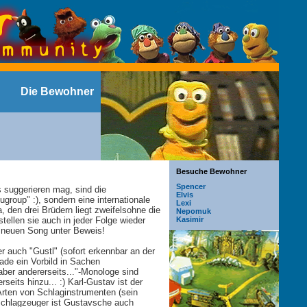
Die Bewohner
Besuche Bewohner
Spencer
suggerieren mag, sind die
Elvis
group" :), sondern eine internationale
Lexi
 den drei Brüdern liegt zweifelsohne die
Nepomuk
tellen sie auch in jeder Folge wieder
Kasimir
m neuen Song unter Beweis!
 auch "Gustl" (sofort erkennbar an der
rade ein Vorbild in Sachen
 aber andererseits..."-Monologe sind
rseits hinzu... :) Karl-Gustav ist der
Arten von Schlaginstrumenten (sein
Schlagzeuger ist Gustavsche auch