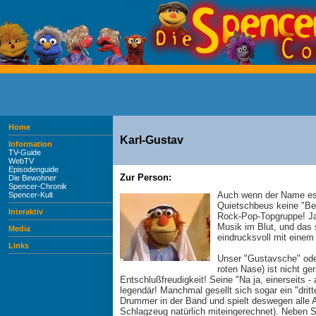
Home
Karl-Gustav
Information
TV-Guide
WebTV
Episodenguide
Zur Person:
Die Bewohner
Spencer-Chronik
Auch wenn der Name es 
Spencer-Kult
Quietschbeus keine "Beu
Interaktiv
Rock-Pop-Topgruppe! Ja,
Musik im Blut, und das s
Media
eindrucksvoll mit eine
Links
Unser "Gustavsche" oder
roten Nase) ist nicht ge
Entschlußfreudigkeit! Seine "Na ja, einerseits -
legendär! Manchmal gesellt sich sogar ein "dritte
Drummer in der Band und spielt deswegen alle 
Schlagzeug natürlich miteingerechnet). Neben 