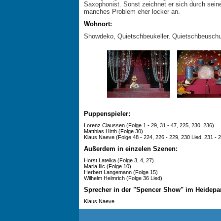
Saxophonist. Sonst zeichnet er sich durch sein
manches Problem eher locker an.
Wohnort:
Showdeko, Quietschbeukeller, Quietschbeusch
Puppenspieler:
Lorenz Claussen (Folge 1 - 29, 31 - 47, 225, 230, 236)
Matthias Hirth (Folge 30)
Klaus Naeve (Folge 48 - 224, 226 - 229, 230 Lied, 231 - 2
Außerdem in einzelen Szenen:
Horst Lateika (Folge 3, 4, 27)
Maria Ilic (Folge 10)
Herbert Langemann (Folge 15)
Wilhelm Helmrich (Folge 36 Lied)
Sprecher in der "Spencer Show" im Heidepar
Klaus Naeve